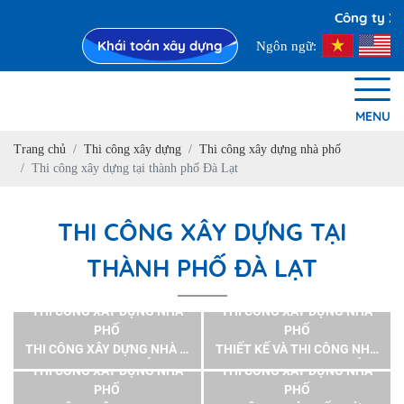
Công ty Xâ
Khái toán xây dựng
Ngôn ngữ:
MENU
Trang chủ
Thi công xây dựng
Thi công xây dựng nhà phố
Thi công xây dựng tại thành phố Đà Lạt
THI CÔNG XÂY DỰNG TẠI
THÀNH PHỐ ĐÀ LẠT
THI CÔNG XÂY DỰNG NHÀ
THI CÔNG XÂY DỰNG NHÀ
PHỐ
PHỐ
THI CÔNG XÂY DỰNG NHÀ Ở
THIẾT KẾ VÀ THI CÔNG NHÀ
TƯ NHÂN ÔNG NGUYỄN HỮU
Ở TƯ NHÂN ÔNG NGUYỄN
THI CÔNG XÂY DỰNG NHÀ
THI CÔNG XÂY DỰNG NHÀ
NGỌC, PHƯỜNG 2, THÀNH
NHƯ HÙNG 20A ĐỒNG TÂM
PHỐ
PHỐ