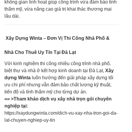
không gian linh hoạt giúp công trình vừa đảm bảo tính
thẩm mỹ, vừa nâng cao giá trị khai thác thương mại
lâu dài.
Xây Dựng Winta – Đơn Vị Thi Công Nhà Phố &
Nhà Cho Thuê Uy Tín Tại Đà Lạt
Với kinh nghiệm thi công nhiều công trình nhà phố,
biệt thự và nhà ở kết hợp kinh doanh tại Đà Lạt,
Xây
dựng Winta
luôn hướng đến giải pháp xây dựng tối
ưu chi phí nhưng vẫn đảm bảo chất lượng kỹ thuật,
tiến độ và tính thẩm mỹ cho từng dự án.
== >Tham khảo dịch vụ xây nhà trọn gói chuyên
nghiệp tại:
https://xaydungwinta.com/dich-vu-xay-nha-tron-goi-da-
lat-chuyen-nghiep-uy-tin