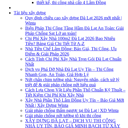
thiết kế, thi công nhà cấp 4 Lâm Đồng
Tài liệu xây dựng
Quy định chiều cao xây dựng Đà Lạt 2026 mới nhất |
Winta
Biện Pháp Thi Công Tầng Hầm Đà Lạt An Toàn: Giải
Pháp Chống Sạt Lở an toàn!
Chi Phí Xây Nhà 100m2 Đà Lạt 2026 Bao Nhiêu
Tiền? Bảng Giá Chi Tiết Từ A-Z
Nhà Tiền Chế Lâm Đồng: Báo Giá, Thi Công, Ưu
Điểm & Giải Pháp 2026
Cách Tính Chi Phí Xây Nhà Trọn Gói Đà Lạt Chuẩn
Nhất
Dịch vụ Phá Dỡ Nhà Đà Lạt Uy Tín – Thi Công
Nhanh Gọn, An Toàn, Giá Hợp Lý
Nứt chân chim tường nhà: Nguyên nhân, cách xử lý
triệt để & giải pháp chống nứt hiệu quả
Cách Lựa Chọn Vật Liệu Phần Thô Chuẩn Kỹ Thuật –
Tiết Kiệm Chi Phí Khi Xây Nhà
Xây Nhà Phần Thô Lâm Đồng Uy Tín – Báo Giá Mới
Nhất | Xây Dựng Winta
Giải pháp chống thấm ngược tại Đà Lạt | XD Winta
Giải pháp chống nứt tường tô khi thi công
XÂY DỰNG ĐÀ LẠT – DỊCH VỤ THI CÔNG
NHÀ UY TÍN, BÁO GIÁ MINH BẠCH TỪ XÂY