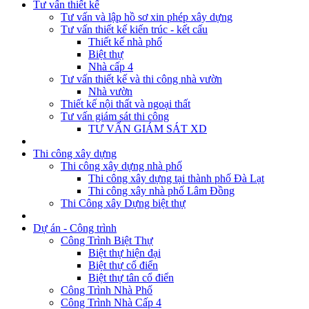
Tư vấn thiết kế
Tư vấn và lập hồ sơ xin phép xây dựng
Tư vấn thiết kế kiến trúc - kết cấu
Thiết kế nhà phố
Biệt thự
Nhà cấp 4
Tư vấn thiết kế và thi công nhà vườn
Nhà vườn
Thiết kế nội thất và ngoại thất
Tư vấn giám sát thi công
TƯ VẤN GIÁM SÁT XD
Thi công xây dựng
Thi công xây dựng nhà phố
Thi công xây dựng tại thành phố Đà Lạt
Thi công xây nhà phố Lâm Đồng
Thi Công xây Dựng biệt thự
Dự án - Công trình
Công Trình Biệt Thự
Biệt thự hiện đại
Biệt thự cổ điển
Biệt thự tân cổ điển
Công Trình Nhà Phố
Công Trình Nhà Cấp 4