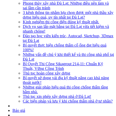
Phong thủy xây nhà Đà Lạt: Những điều nên làm và
sai lầm cần tránh
3 kênh thông tin nhằm lựa chọn được một nhà thầu xây
dựng hiệu quả, uy tín nhất tại Đà Lạt?
Kinh nghiệm thi công điện đúng kỹ thuật nhất.
Dịch vụ san lấp mặt bằng tại Đà Lạt vừa tiết kiệm và
nhanh chóng!
Đào tạo học viên kiến trúc, Autocad, Sketchup, 3Dmax
tại Đà Lạt
Bí quyết thực hiện chống thấm cổ ống đạt hiệu quả
100%!
Những vấn đề chú ý khi thiết kế và thi công nhà phố tại
Đà Lạt
Bí Quyết Thi Công Sikagrout 214-11: Chuẩn Kỹ
Thuật, Vững Công Trình
Thủ tục hoàn công xây dựng
Bí quyết sử dụng vải địa kỹ thuật nâng cao khả năng
thoát nước!
Những giải pháp hiệu quả thi công chống thấm tầng
hầm nhà.
Thủ tục xin phép xây dựng nhà ở Đà Lạt!
Các biện pháp và lưu ý khi chống thấm nhà ở tư nhân?
Báo giá