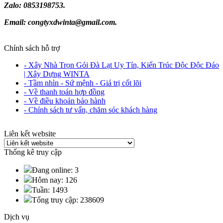
Zalo: 0853198753.
Email: congtyxdwinta@gmail.com.
Chính sách hỗ trợ
- Xây Nhà Trọn Gói Đà Lạt Uy Tín, Kiến Trúc Độc Độc Đáo
| Xây Dựng WINTA
- Tầm nhìn - Sứ mệnh - Giá trị cốt lõi
- Về thanh toán hợp đồng
- Về điều khoản bảo hành
- Chính sách tư vấn, chăm sóc khách hàng
Liên kết website
Thống kê truy cập
Đang online: 3
Hôm nay: 126
Tuần: 1493
Tổng truy cập: 238609
Dịch vụ