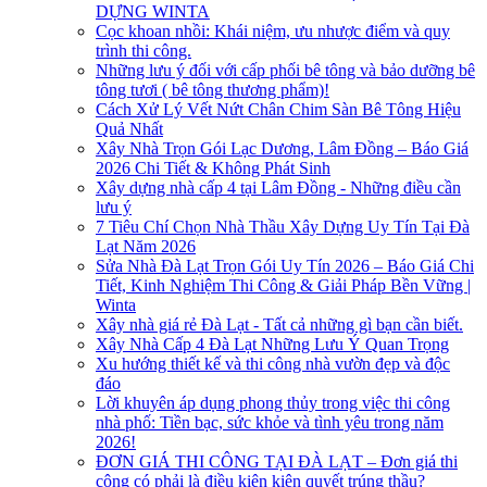
DỰNG WINTA
Cọc khoan nhồi: Khái niệm, ưu nhược điểm và quy
trình thi công.
Những lưu ý đối với cấp phối bê tông và bảo dưỡng bê
tông tươi ( bê tông thương phẩm)!
Cách Xử Lý Vết Nứt Chân Chim Sàn Bê Tông Hiệu
Quả Nhất
Xây Nhà Trọn Gói Lạc Dương, Lâm Đồng – Báo Giá
2026 Chi Tiết & Không Phát Sinh
Xây dựng nhà cấp 4 tại Lâm Đồng - Những điều cần
lưu ý
7 Tiêu Chí Chọn Nhà Thầu Xây Dựng Uy Tín Tại Đà
Lạt Năm 2026
Sửa Nhà Đà Lạt Trọn Gói Uy Tín 2026 – Báo Giá Chi
Tiết, Kinh Nghiệm Thi Công & Giải Pháp Bền Vững |
Winta
Xây nhà giá rẻ Đà Lạt - Tất cả những gì bạn cần biết.
Xây Nhà Cấp 4 Đà Lạt Những Lưu Ý Quan Trọng
Xu hướng thiết kế và thi công nhà vườn đẹp và độc
đáo
Lời khuyên áp dụng phong thủy trong việc thi công
nhà phố: Tiền bạc, sức khỏe và tình yêu trong năm
2026!
ĐƠN GIÁ THI CÔNG TẠI ĐÀ LẠT – Đơn giá thi
công có phải là điều kiện kiên quyết trúng thầu?