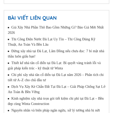
BÀI VIẾT LIÊN QUAN
Giá Xây Nhà Phần Thô Bao Gồm Những Gì? Báo Giá Mới Nhất
2026
Thi Công Điện Nước Đà Lạt Uy Tín – Thi Công Đúng Kỹ
Thuật, An Toàn Và Bền Lâu
Đừng xây nhà tại Đà Lạt, Lâm Đồng nếu chưa đọc: 7 bí mật nhà
thầu luôn giấu bạn!
Thiết kế nhà tân cổ điển tại Đà Lạt: Bí quyết vàng tránh lỗi và
giải pháp kiến trúc - kỹ thuật từ Winta
Chi phí xây nhà tân cổ điển tại Đà Lạt năm 2026 – Phân tích chi
tiết từ A–Z cho chủ đầu tư
Dịch Vụ Xây Kè Chắn Đất Tại Đà Lạt – Giải Pháp Chống Sạt Lở
An Toàn & Bền Vững
Kinh nghiệm xây nhà trọn gói tiết kiệm chi phí tại Đà Lạt – Bền
đẹp cùng Winta Construction
Nguyên nhân và biện pháp ngăn ngừa, xử lý tường nhà bị nứt