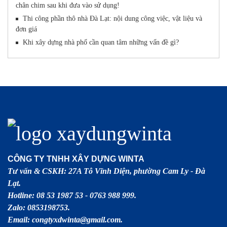
chân chim sau khi đưa vào sử dụng!
Thi công phần thô nhà Đà Lạt: nội dung công việc, vật liệu và
đơn giá
Khi xây dựng nhà phố cần quan tâm những vấn đề gì?
CÔNG TY TNHH XÂY DỰNG WINTA
Tư vấn & CSKH: 27A Tô Vĩnh Diện, phường Cam Ly - Đà
Lạt.
Hotline: 08 53 1987 53 - 0763 988 999.
Zalo: 0853198753.
Email: congtyxdwinta@gmail.com.