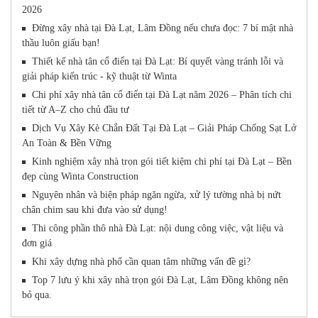
2026
Đừng xây nhà tại Đà Lạt, Lâm Đồng nếu chưa đọc: 7 bí mật nhà
thầu luôn giấu bạn!
Thiết kế nhà tân cổ điển tại Đà Lạt: Bí quyết vàng tránh lỗi và
giải pháp kiến trúc - kỹ thuật từ Winta
Chi phí xây nhà tân cổ điển tại Đà Lạt năm 2026 – Phân tích chi
tiết từ A–Z cho chủ đầu tư
Dịch Vụ Xây Kè Chắn Đất Tại Đà Lạt – Giải Pháp Chống Sạt Lở
An Toàn & Bền Vững
Kinh nghiệm xây nhà trọn gói tiết kiệm chi phí tại Đà Lạt – Bền
đẹp cùng Winta Construction
Nguyên nhân và biện pháp ngăn ngừa, xử lý tường nhà bị nứt
chân chim sau khi đưa vào sử dụng!
Thi công phần thô nhà Đà Lạt: nội dung công việc, vật liệu và
đơn giá
Khi xây dựng nhà phố cần quan tâm những vấn đề gì?
Top 7 lưu ý khi xây nhà trọn gói Đà Lạt, Lâm Đồng không nên
bỏ qua.