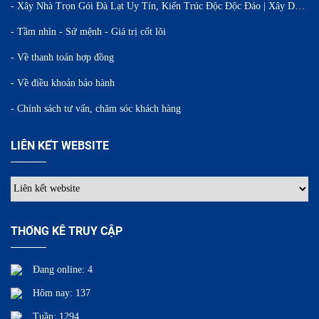
- Xây Nhà Trọn Gói Đà Lạt Uy Tín, Kiến Trúc Độc Độc Đáo | Xây Dựng WINTA
- Tầm nhìn - Sứ mệnh - Giá trị cốt lõi
- Về thanh toán hợp đồng
- Về điều khoản bảo hành
- Chính sách tư vấn, chăm sóc khách hàng
LIÊN KẾT WEBSITE
THỐNG KÊ TRUY CẬP
Đang online: 4
Hôm nay: 137
Tuần: 1294